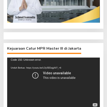
Kejuaraan Catur MPR Master III di Jakarta
Pemutar
Code 150: Unknown error.
Video
Unduh Berkas: https://youtu.be/LOy5EEejgX4?_=4