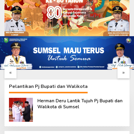
Sumur Bor TMMD KE –
Panen Sawi Jadi Awal,
129 Jadi Harapan Baru
Satgas TMMD ke-129
Kebutuhan Air Warga
Siapkan Ketahanan
«
»
Talang Betutu
Pangan Berkelanjutan
Pelantikan Pj Bupati dan Walikota
Herman Deru Lantik Tujuh Pj Bupati dan
Walikota di Sumsel