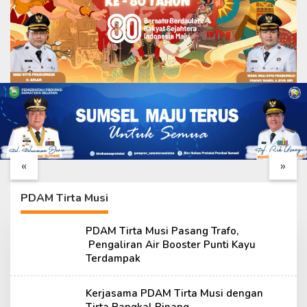
Harapan Hunian Layak
Bahu-Membahu
Segera Terwujud,
Selesaikan Rumah
RTLH Ibu Sriyanti
Warga, Satgas TMMD
«
»
Dikebut hingga Tahap
Ke-129 Finishing RTLH
Akhir
Ibu Sriyanti
PDAM Tirta Musi
PDAM Tirta Musi Pasang Trafo,
Pengaliran Air Booster Punti Kayu
Terdampak
Kerjasama PDAM Tirta Musi dengan