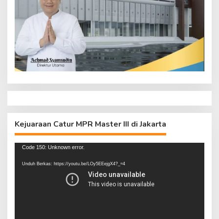
Kejuaraan Catur MPR Master III di Jakarta
Pemutar
Code 150: Unknown error.
Video
Unduh Berkas: https://youtu.be/LOy5EEejgX4?_=4