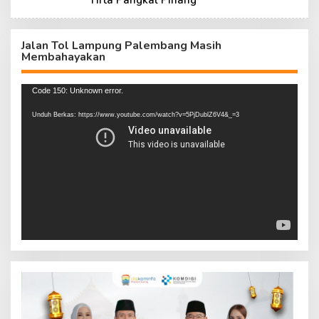
Tirta Pangkal Pinang
Jalan Tol Lampung Palembang Masih
Membahayakan
Pemutar
Code 150: Unknown error.
Video
Unduh Berkas: https://www.youtube.com/watch?v=5PjDublZ6V4&_=3