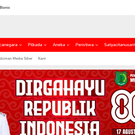
Bisnis
canegara
Pilkada
Aneka
Peristiwa
Satyacitanusan
doman Media Siber
Karir