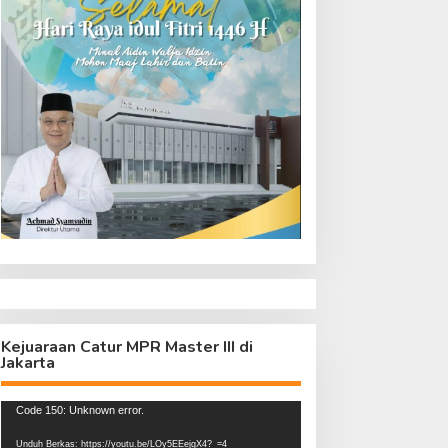
Kejuaraan Catur MPR Master III di
Jakarta
Pemutar
Code 150: Unknown error.
Video
Unduh Berkas: https://youtu.be/LOy5EEejgX4?_=4