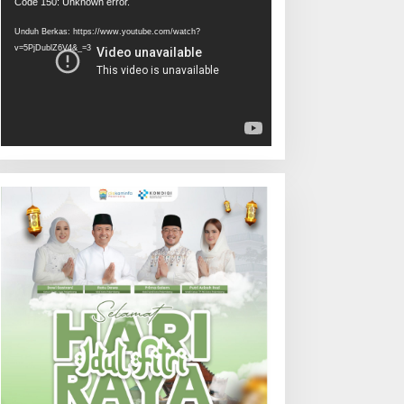
Pemutar
Code 150: Unknown error.
Video
Unduh Berkas: https://www.youtube.com/watch?
v=5PjDublZ6V4&_=3