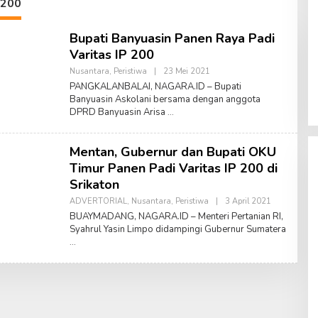
 200
Bupati Banyuasin Panen Raya Padi
Varitas IP 200
Nusantara
,
Peristiwa
|
23 Mei 2021
O
L
PANGKALANBALAI, NAGARA.ID – Bupati
E
Banyuasin Askolani bersama dengan anggota
H
DPRD Banyuasin Arisa
A
M
R
U
Mentan, Gubernur dan Bupati OKU
S
A
Timur Panen Padi Varitas IP 200 di
L
A
Srikaton
M
ADVERTORIAL
,
Nusantara
,
Peristiwa
|
3 April 2021
O
L
BUAYMADANG, NAGARA.ID – Menteri Pertanian RI,
E
Syahrul Yasin Limpo didampingi Gubernur Sumatera
H
R
I
A
N
K
A
P
R