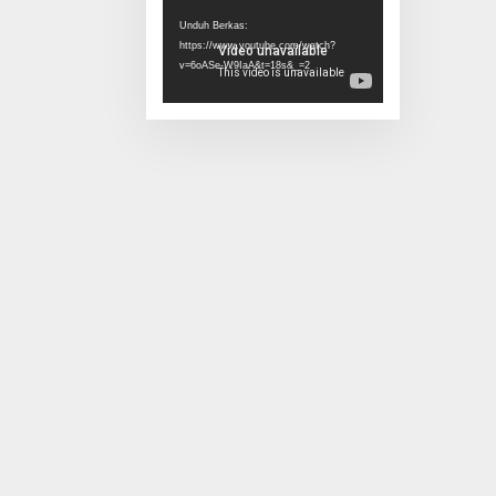
Video
Unduh Berkas:
https://www.youtube.com/watch?
v=6oASe-W9IaA&t=18s&_=2