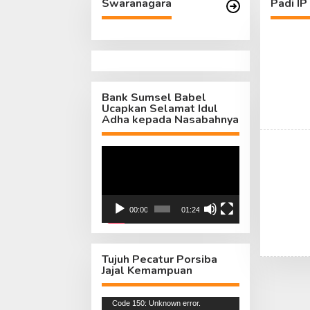
Swaranagara
Padi IP
Bank Sumsel Babel
Ucapkan Selamat Idul
Adha kepada Nasabahnya
Pemutar
Video
00:00
01:24
Tujuh Pecatur Porsiba
Jajal Kemampuan
Pemutar
Code 150: Unknown error.