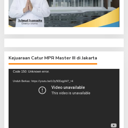
Kejuaraan Catur MPR Master III di Jakarta
Pemutar
Code 150: Unknown error.
Video
Unduh Berkas: https://youtu.be/LOy5EEejgX4?_=4