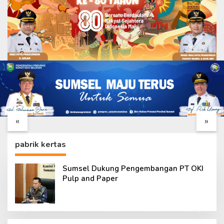
Dari Lapangan, Danton
Masukin Hari ke – 24,
Satgas ke – 129 Kawal
Danton TMMD ke – 129
Pembangunan Hingga
Perketat Pengawasan
«
»
Tuntas
Sasaran Fisik
pabrik kertas
Sumsel Dukung Pengembangan PT OKI
Pulp and Paper