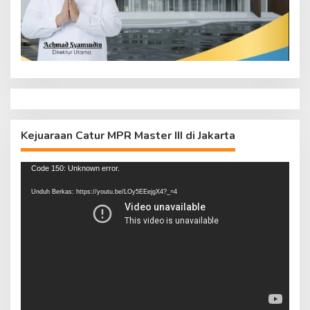
Kejuaraan Catur MPR Master III di Jakarta
Pemutar
Code 150: Unknown error.
Video
Unduh Berkas: https://youtu.be/LOy5EEejgX4?_=4