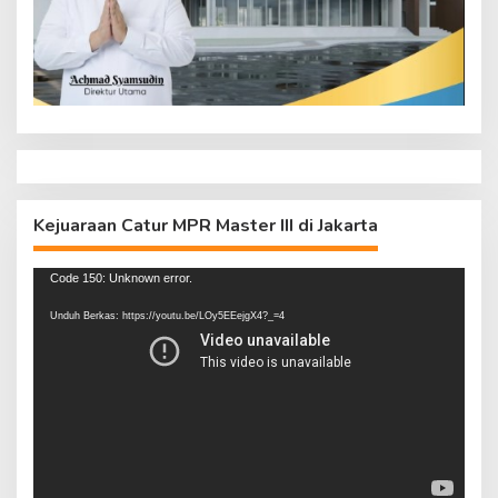
Kejuaraan Catur MPR Master III di Jakarta
Pemutar
Code 150: Unknown error.
Video
Unduh Berkas: https://youtu.be/LOy5EEejgX4?_=4