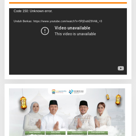
Pemutar
Code 150: Unknown error.
Video
Unduh Berkas: https://www.youtube.com/watch?v=5PjDublZ6V4&_=3