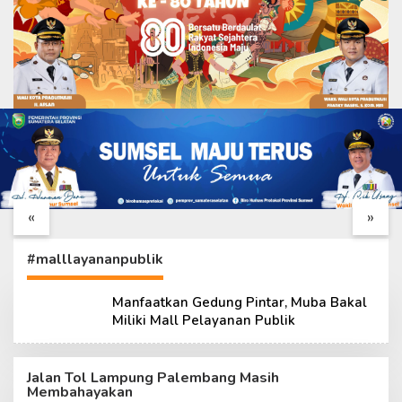
TMMD Ke-129 Sentuh
Bukan Sekadar
Kebutuhan Dasar,
Dibangun, Fasilitas Air
Rehab RTLH Terus
Bersih TMMD Diuji
«
»
Dikebut
Kesiapannya
#malllayananpublik
Manfaatkan Gedung Pintar, Muba Bakal
Miliki Mall Pelayanan Publik
Jalan Tol Lampung Palembang Masih
Membahayakan