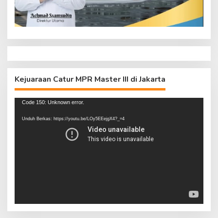
Kejuaraan Catur MPR Master III di Jakarta
Pemutar
Code 150: Unknown error.
Video
Unduh Berkas: https://youtu.be/LOy5EEejgX4?_=4