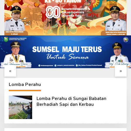
Hari ke-25 TMMD,
Tak Hanya Bangunan,
Satgas Perkuat Parit
Satgas TMMD Benahi
Samping Mushola
Drainase Mushola
«
»
Baitul Maghfurin
Baitul Maghfurin
Lomba Perahu
Lomba Perahu di Sungai Babatan
Berhadiah Sapi dan Kerbau