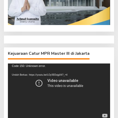
Kejuaraan Catur MPR Master III di Jakarta
Pemutar
Code 150: Unknown error.
Video
Unduh Berkas: https://youtu.be/LOy5EEejgX4?_=4