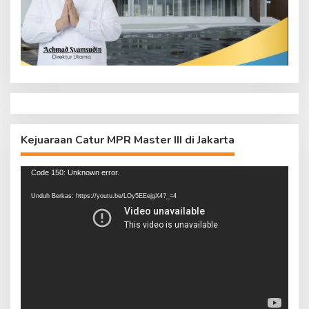
Kejuaraan Catur MPR Master III di Jakarta
Pemutar
Code 150: Unknown error.
Video
Unduh Berkas: https://youtu.be/LOy5EEejgX4?_=4