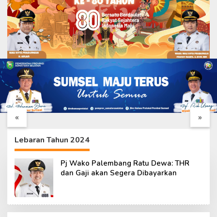
Kehangatan TNI dan
Finishing RTLH Ibu
Warga Iringi Peninjauan
Sriyanti Dipercepat,
Ketua Tim Wasev
TMMD Ke-129
«
»
TMMD Ke-129
Wujudkan Harapan
Warga
Lebaran Tahun 2024
Pj Wako Palembang Ratu Dewa: THR
dan Gaji akan Segera Dibayarkan