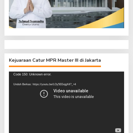
Kejuaraan Catur MPR Master III di Jakarta
Pemutar
Code 150: Unknown error.
Video
Unduh Berkas: https://youtu.be/LOy5EEejgX4?_=4