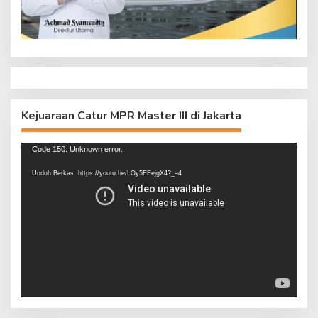
Kejuaraan Catur MPR Master III di Jakarta
Pemutar
Code 150: Unknown error.
Video
Unduh Berkas: https://youtu.be/LOy5EEejgX4?_=4