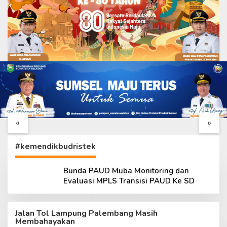
Tim Wasev TMMD
Katim Wasev TMMD
Lakukan Kunjungan
Tiba di Palembang,
Kerja ke Kodim
Siap Tinjau
«
»
0418/Palembang
Pelaksanaan TMMD
ke-129 Kodim 0418
#kemendikbudristek
Bunda PAUD Muba Monitoring dan
Evaluasi MPLS Transisi PAUD Ke SD
Jalan Tol Lampung Palembang Masih
Membahayakan