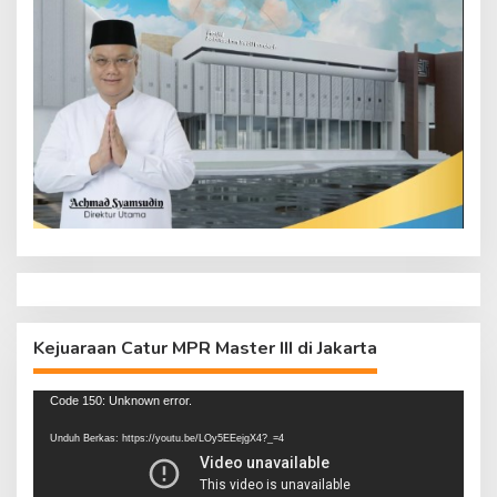
Kejuaraan Catur MPR Master III di Jakarta
Pemutar
Code 150: Unknown error.
Video
Unduh Berkas: https://youtu.be/LOy5EEejgX4?_=4