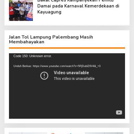
Bakal Capres Kampanyekan Pemilu
Damai pada Karnaval Kemerdekaan di
Kayuagung
Jalan Tol Lampung Palembang Masih
Membahayakan
Pemutar
Code 150: Unknown error.
Video
Unduh Berkas: https://www.youtube.com/watch?v=5PjDublZ6V4&_=3