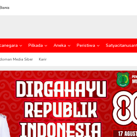
Bisnis
canegara
Pilkada
Aneka
Peristiwa
Satyacitanusan
doman Media Siber
Karir