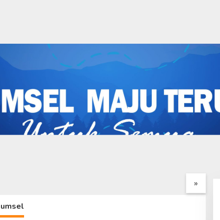
Satgas TMMD ke-
Wadan Satgas Dampingi
T
dim
Kedatangan Katim Wasev,
K
Palembang Sambut
TMMD ke-129 Siap
0
»
ngan Katim Wasev
Dievaluasi
ara SMB II
Sumsel