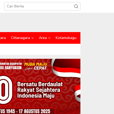
tara
Cittanagara
Area
Kotamobagu