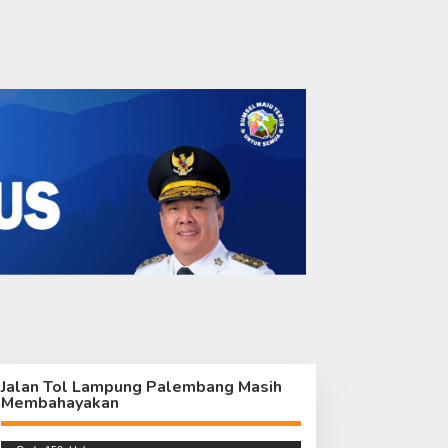
im Wasev TMMD Lakukan
Katim Wasev TMMD Tiba di
unjungan Kerja ke Kodim
Palembang, Siap Tinjau
418/Palembang
Pelaksanaan TMMD ke-129
Kodim 0418
Jalan Tol Lampung Palembang Masih
Membahayakan