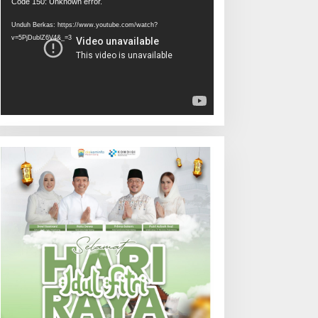
Pemutar
Code 150: Unknown error.
Video
Unduh Berkas: https://www.youtube.com/watch?
v=5PjDublZ6V4&_=3