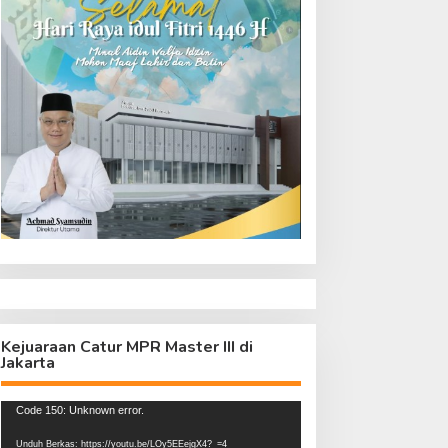
Kejuaraan Catur MPR Master III di
Jakarta
Pemutar
Code 150: Unknown error.
Video
Unduh Berkas: https://youtu.be/LOy5EEejgX4?_=4