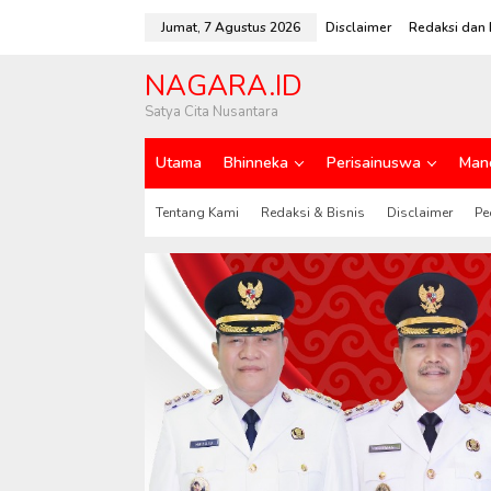
L
e
Jumat, 7 Agustus 2026
Disclaimer
Redaksi dan 
w
a
NAGARA.ID
t
i
Satya Cita Nusantara
k
e
Utama
Bhinneka
Perisainuswa
Man
k
o
n
Tentang Kami
Redaksi & Bisnis
Disclaimer
Pe
t
e
n