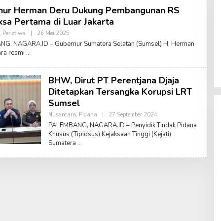
nur Herman Deru Dukung Pembangunan RS
sa Pertama di Luar Jakarta
,
Peristiwa
|
26 Mei 2025
O
L
G, NAGARA.ID – Gubernur Sumatera Selatan (Sumsel) H. Herman
E
ara resmi
H
A
M
R
BHW, Dirut PT Perentjana Djaja
U
S
Ditetapkan Tersangka Korupsi LRT
A
Sumsel
L
A
Nusantara
,
Pidana
|
27 September 2024
O
M
L
PALEMBANG, NAGARA.ID – Penyidik Tindak Pidana
E
Khusus (Tipidsus) Kejaksaan Tinggi (Kejati)
H
Sumatera
A
M
R
U
S
A
L
A
M