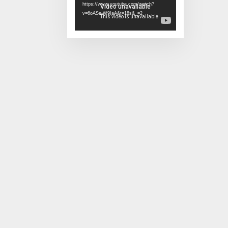
https://www.youtube.com/watch?
v=6oASe-W9IaA&t=18s&_=2