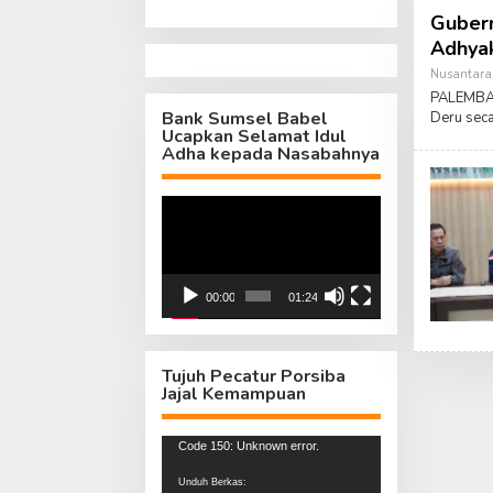
Guber
Adhyak
Nusantara
PALEMBAN
Bank Sumsel Babel
Deru sec
Ucapkan Selamat Idul
Adha kepada Nasabahnya
Pemutar
Video
00:00
01:24
Tujuh Pecatur Porsiba
Jajal Kemampuan
Pemutar
Code 150: Unknown error.
Video
Unduh Berkas: