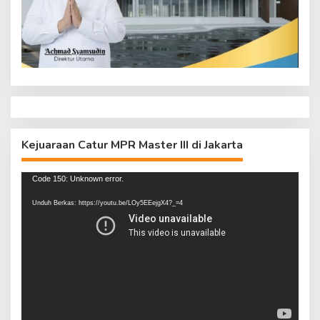
Kejuaraan Catur MPR Master III di Jakarta
Pemutar
Code 150: Unknown error.
Video
Unduh Berkas: https://youtu.be/LOy5EEejgX4?_=4