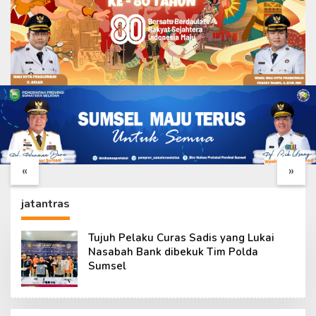
Tim Wasev TMMD
Katim Wasev TMMD
Lakukan Kunjungan
Tiba di Palembang,
Kerja ke Kodim
Siap Tinjau
«
»
0418/Palembang
Pelaksanaan TMMD
ke-129 Kodim 0418
jatantras
Tujuh Pelaku Curas Sadis yang Lukai
Nasabah Bank dibekuk Tim Polda
Sumsel