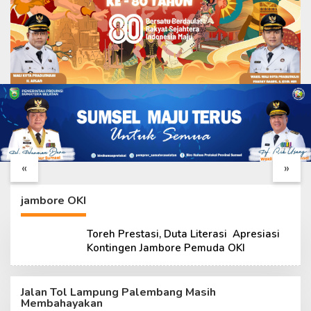
Dari Lapangan, Danton
Masukin Hari ke – 24,
Satgas ke – 129 Kawal
Danton TMMD ke – 129
Pembangunan Hingga
Perketat Pengawasan
«
»
Tuntas
Sasaran Fisik
jambore OKI
Toreh Prestasi, Duta Literasi Apresiasi
Kontingen Jambore Pemuda OKI
Jalan Tol Lampung Palembang Masih
Membahayakan