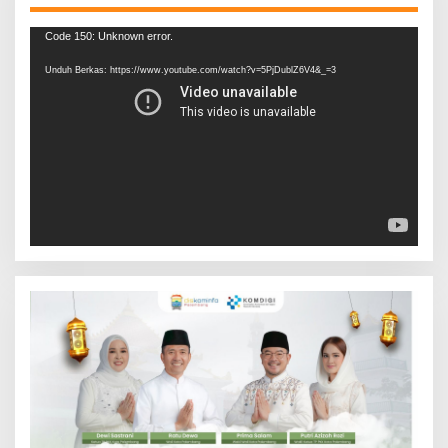
Pemutar
Code 150: Unknown error.
Video
Unduh Berkas: https://www.youtube.com/watch?v=5PjDublZ6V4&_=3