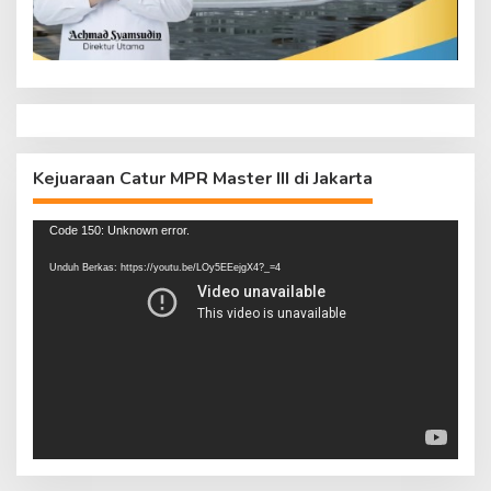
Kejuaraan Catur MPR Master III di Jakarta
Pemutar
Code 150: Unknown error.
Video
Unduh Berkas: https://youtu.be/LOy5EEejgX4?_=4