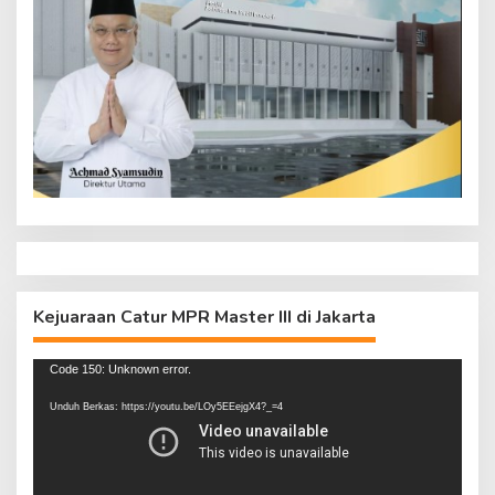
Kejuaraan Catur MPR Master III di Jakarta
Pemutar
Code 150: Unknown error.
Video
Unduh Berkas: https://youtu.be/LOy5EEejgX4?_=4