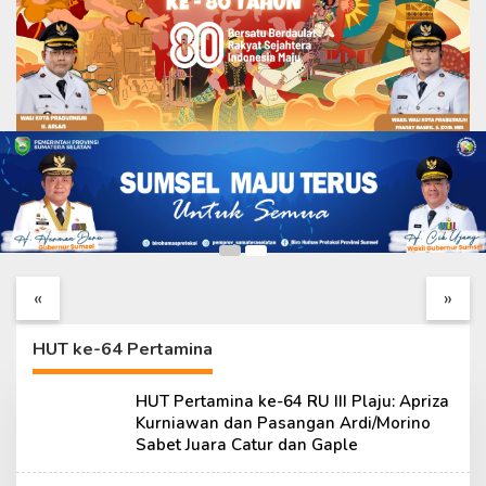
Olahraga
HUT Pertamina ke-64 RU III Plaju: Apriza
Kurniawan dan Pasangan Ardi/Morino Sabet
Juara Catur dan Gaple
25 Desember 2021
Kehangatan TNI dan
Finishing RTLH Ibu
Warga Iringi Peninjauan
Sriyanti Dipercepat,
Ketua Tim Wasev
TMMD Ke-129
«
»
TMMD Ke-129
Wujudkan Harapan
Warga
HUT ke-64 Pertamina
HUT Pertamina ke-64 RU III Plaju: Apriza
Kurniawan dan Pasangan Ardi/Morino
Sabet Juara Catur dan Gaple