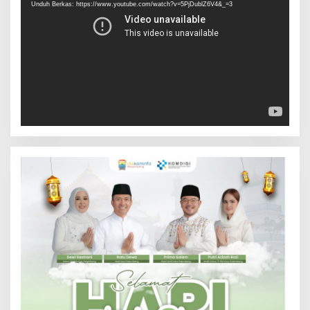
Unduh Berkas: https://www.youtube.com/watch?v=5PjDublZ6V4&_=3