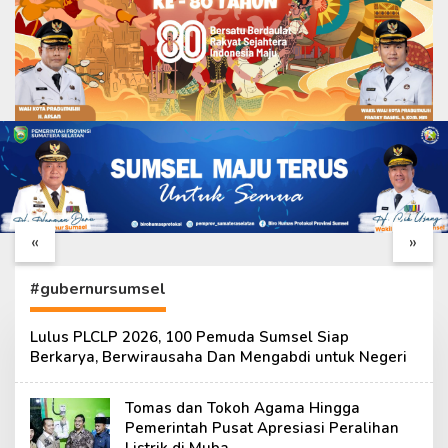
Danton Satgas TMMD
Warga Sambut
ke – 129 Cek Langsung
Antusias
Progres Pembangunan
Pembangunan Sumur
«
»
di Sejumlah Sasaran
Bor TMMD Ke – 129
Kodim
0418/Palembang
#gubernursumsel
Lulus PLCLP 2026, 100 Pemuda Sumsel Siap
Berkarya, Berwirausaha Dan Mengabdi untuk Negeri
Tomas dan Tokoh Agama Hingga
Pemerintah Pusat Apresiasi Peralihan