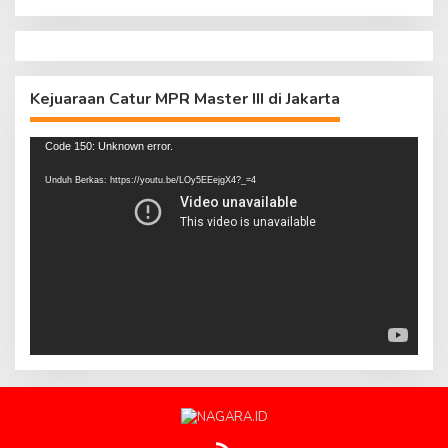
Kejuaraan Catur MPR Master III di Jakarta
Pemutar
Code 150: Unknown error.
Video
Unduh Berkas: https://youtu.be/LOy5EEejgX4?_=4