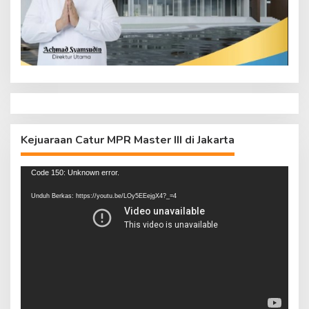
Kejuaraan Catur MPR Master III di Jakarta
Pemutar
Code 150: Unknown error.
Video
Unduh Berkas: https://youtu.be/LOy5EEejgX4?_=4