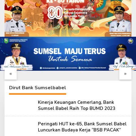
Tim Wasev TMMD
Katim Wasev TMMD
Lakukan Kunjungan
Tiba di Palembang,
Kerja ke Kodim
Siap Tinjau
«
»
0418/Palembang
Pelaksanaan TMMD
ke-129 Kodim 0418
Dirut Bank Sumselbabel
Kinerja Keuangan Cemerlang, Bank
Sumsel Babel Raih Top BUMD 2023
Peringati HUT ke-65, Bank Sumsel Babel
Luncurkan Budaya Kerja “BSB PACAK”