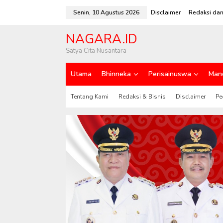
L
e
Senin, 10 Agustus 2026
Disclaimer
Redaksi dan
w
a
NAGARA.ID
t
i
Satya Cita Nusantara
k
e
Utama
Bhinneka
Perisainuswa
Man
k
o
n
Tentang Kami
Redaksi & Bisnis
Disclaimer
Pe
t
e
n