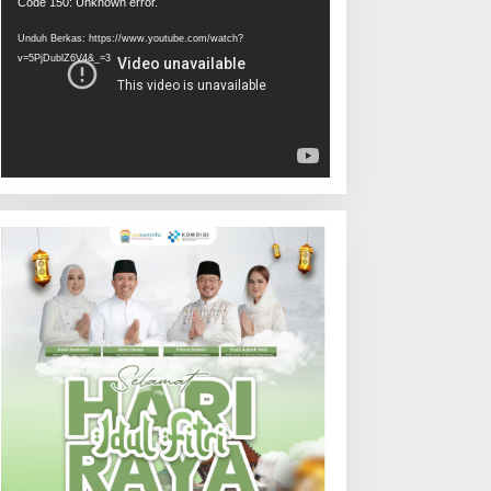
Pemutar
Code 150: Unknown error.
Video
Unduh Berkas: https://www.youtube.com/watch?
v=5PjDublZ6V4&_=3