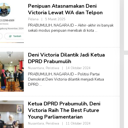
Penipuan Atasnamakan Deni
Victoria Lewat WA dan Telpon
Pidana
|
5 Maret 2025
O
L
PRABUMULIH, NAGARA.ID – Akhir-akhir ini banyak
E
sekali modus penipuan merebak di kota
H
S
U
F
Y
A
Deni Victoria Dilantik Jadi Ketua
N
A
DPRD Prabumulih
T
S
Nusantara
,
Peristiwa
|
14 Oktober 2024
O
A
L
PRABUMULIH, NAGARA.ID – Politisi Partai
S
E
Demokrat Deni Victoria dilantik menjadi Ketua
W
H
A
DPRD
A
R
E
I
D
N
A
Ketua DPRD Prabumulih, Deni
Victoria Raih The Best Future
Young Parliamentarian
Nusantara
,
Peristiwa
|
11 Oktober 2024
O
L