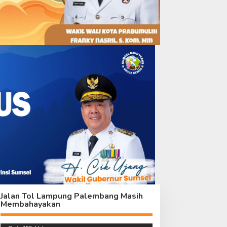
ari Gotong Royong hingga
Menuju Penyelesaian,
os Kamling Siap Pakai,
Satgas TMMD Ke – 129
emangat TMMD Terasa di
Sempurnakan Lingkungan
alang Jambe
Mushola Baitul Maghfurin
Jalan Tol Lampung Palembang Masih
Membahayakan