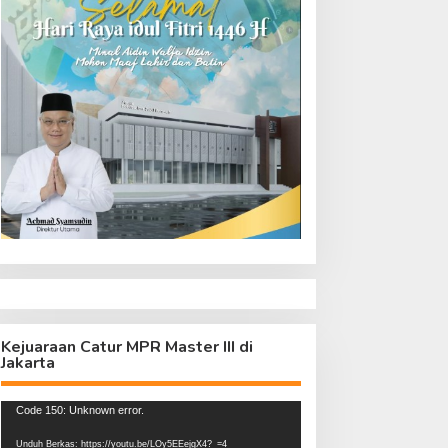
Kejuaraan Catur MPR Master III di
Jakarta
Pemutar
Code 150: Unknown error.
Video
Unduh Berkas: https://youtu.be/LOy5EEejgX4?_=4