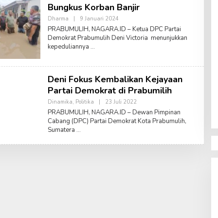
A
Bungkus Korban Banjir
N
A
Dharma
|
9 Januari 2024
O
T
L
PRABUMULIH, NAGARA.ID – Ketua DPC Partai
S
E
A
Demokrat Prabumulih Deni Victoria menunjukkan
H
S
kepeduliannya
S
W
U
A
F
R
Y
I
A
Deni Fokus Kembalikan Kejayaan
N
A
Partai Demokrat di Prabumilih
T
S
Dinamika
,
Politika
|
23 Juli 2022
O
A
L
PRABUMULIH, NAGARA.ID – Dewan Pimpinan
S
E
Cabang (DPC) Partai Demokrat Kota Prabumulih,
W
H
A
Sumatera
S
R
U
I
F
Y
A
N
A
T
S
A
S
W
A
R