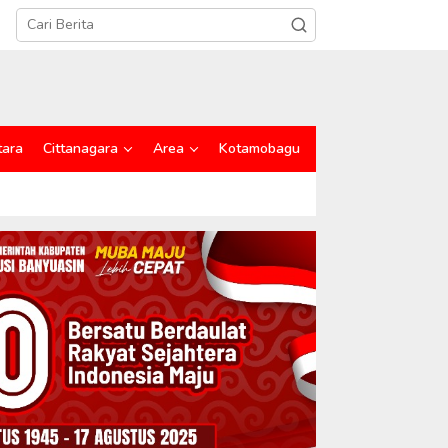
tara
Cittanagara
Area
Kotamobagu