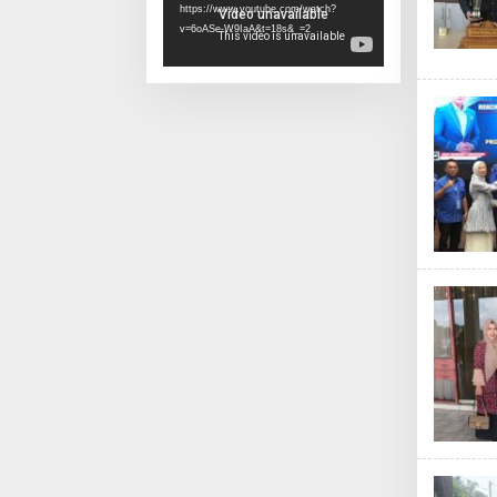
https://www.youtube.com/watch?
v=6oASe-W9IaA&t=18s&_=2