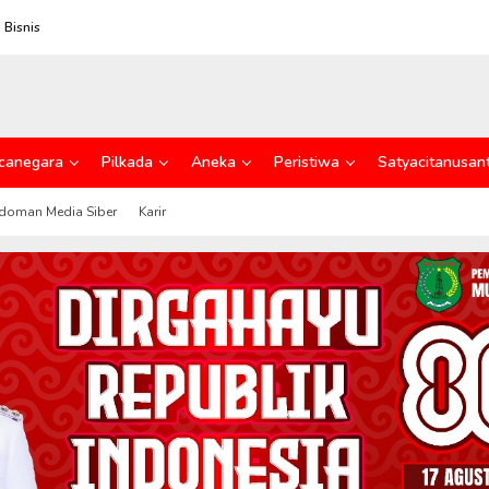
 Bisnis
canegara
Pilkada
Aneka
Peristiwa
Satyacitanusan
doman Media Siber
Karir