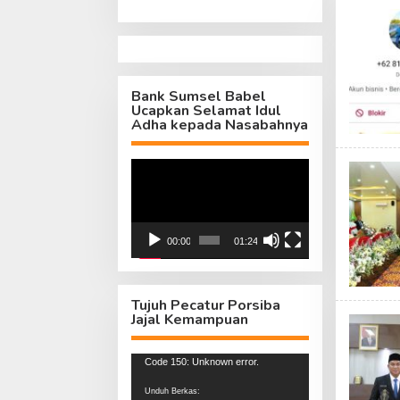
Bank Sumsel Babel
Ucapkan Selamat Idul
Adha kepada Nasabahnya
Pemutar
Video
00:00
01:24
Tujuh Pecatur Porsiba
Jajal Kemampuan
Pemutar
Code 150: Unknown error.
Video
Unduh Berkas: