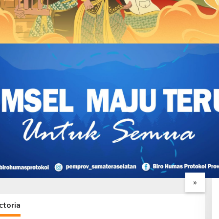
nya Bangunan,
Danton Satgas TMMD Ke –
D
 TMMD Benahi
129 Cek Pengecoran Parit
P
se Mushola Baitul
Mushola Baitul Maghfurin
S
»
rin
T
ctoria