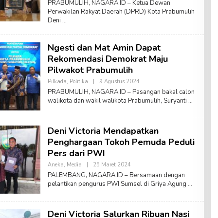
PRABUMULIH, NAGARA.ID – Ketua Dewan
E
Perwakilan Rakyat Daerah (DPRD) Kota Prabumulih
H
Deni
A
E
D
N
Ngesti dan Mat Amin Dapat
A
Rekomendasi Demokrat Maju
Pilwakot Prabumulih
Pilkada
,
Politika
|
9 Agustus 2024
O
L
PRABUMULIH, NAGARA.ID – Pasangan bakal calon
E
walikota dan wakil walikota Prabumulih, Suryanti
H
S
U
F
Deni Victoria Mendapatkan
Y
A
Penghargaan Tokoh Pemuda Peduli
N
A
Pers dari PWI
T
S
Aneka
,
Media
|
25 Maret 2024
O
A
L
PALEMBANG, NAGARA.ID – Bersamaan dengan
S
E
pelantikan pengurus PWI Sumsel di Griya Agung
W
H
A
S
R
U
I
F
Deni Victoria Salurkan Ribuan Nasi
Y