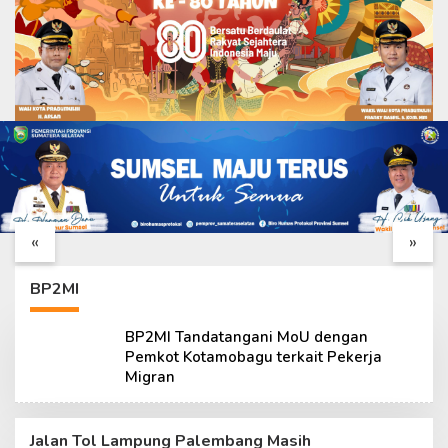
H+25 TMMD ke-129,
Apel Pagi Jadi Penguat
Rehab Rumah Bapak
Semangat Pengabdian
Fernando Masuk Tahap
Satgas TMMD ke-129
«
»
Pengerjaan Lanjutan
di H+25
BP2MI
BP2MI Tandatangani MoU dengan
Pemkot Kotamobagu terkait Pekerja
Migran
Jalan Tol Lampung Palembang Masih