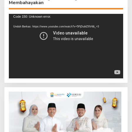
Membahayakan
Pemutar
Code 150: Unknown error.
Video
Unduh Berkas: https://www.youtube.com/watch?v=5PjDublZ6V4&_=3