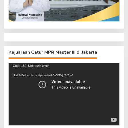
Kejuaraan Catur MPR Master III di Jakarta
Pemutar
Code 150: Unknown error.
Video
Unduh Berkas: https://youtu.be/LOy5EEejgX4?_=4