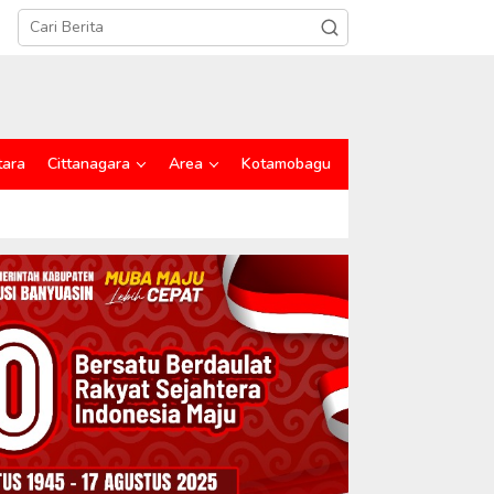
tara
Cittanagara
Area
Kotamobagu