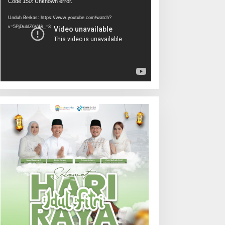
Pemutar
Code 150: Unknown error.
Video
Unduh Berkas: https://www.youtube.com/watch?
v=5PjDublZ6V4&_=3