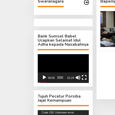
Swaranagara
Bapem
Bank Sumsel Babel
Ucapkan Selamat Idul
Adha kepada Nasabahnya
Pemutar
Video
00:00
01:24
Tujuh Pecatur Porsiba
Jajal Kemampuan
Pemutar
Code 150: Unknown error.