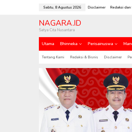
L
e
Sabtu, 8 Agustus 2026
Disclaimer
Redaksi dan 
w
a
NAGARA.ID
t
i
Satya Cita Nusantara
k
e
Utama
Bhinneka
Perisainuswa
Man
k
o
n
Tentang Kami
Redaksi & Bisnis
Disclaimer
Pe
t
e
n