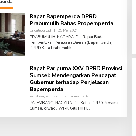
perda
Rapat Bapemperda DPRD
Prabumulih Bahas Propemperda
Uncategorized
|
25 Mei 2024
O
L
PRABUMULIH, NAGARA.ID – Rapat Badan
E
Pembentukan Peraturan Daerah (Bapemperda)
H
DPRD Kota Prabumulih
S
U
F
Y
A
Rapat Paripurna XXV DPRD Provinsi
N
A
Sumsel: Mendengarkan Pendapat
T
Gubernur terhadap Penjelasan
S
A
Bapemperda
S
W
Peristiwa
,
Politika
|
25 Januari 2021
O
A
L
PALEMBANG, NAGARA.ID – Ketua DPRD Provinsi
R
E
I
Sumsel diwakili Wakil Ketua III H.
H
A
M
R
U
S
A