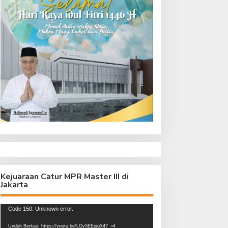
Kejuaraan Catur MPR Master III di
Jakarta
Pemutar
Code 150: Unknown error.
Video
Unduh Berkas: https://youtu.be/LOy5EEejgX4?_=4