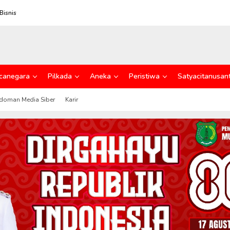
Bisnis
canegara
Pilkada
Aneka
Peristiwa
Satyacitanusan
doman Media Siber
Karir