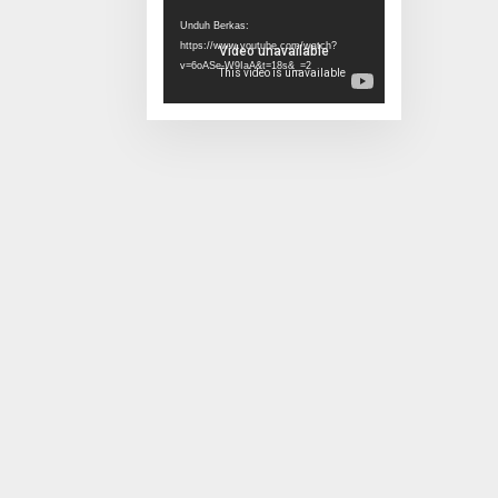
Video
Unduh Berkas:
https://www.youtube.com/watch?
v=6oASe-W9IaA&t=18s&_=2