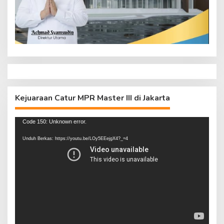
Kejuaraan Catur MPR Master III di Jakarta
Pemutar
Code 150: Unknown error.
Video
Unduh Berkas: https://youtu.be/LOy5EEejgX4?_=4