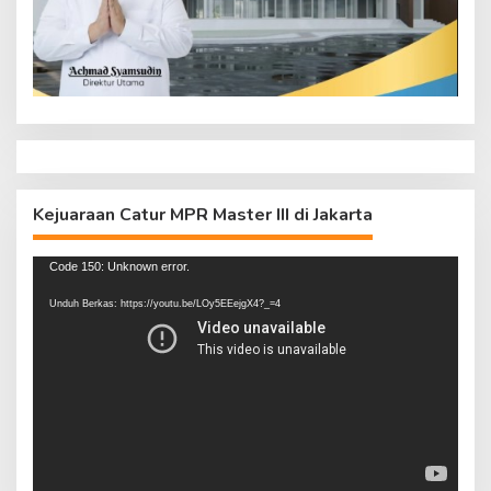
Kejuaraan Catur MPR Master III di Jakarta
Pemutar
Code 150: Unknown error.
Video
Unduh Berkas: https://youtu.be/LOy5EEejgX4?_=4