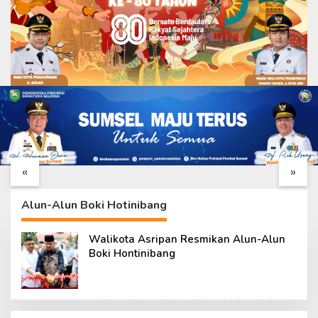
Tim Wasev TMMD
Katim Wasev TMMD
Lakukan Kunjungan
Tiba di Palembang,
Kerja ke Kodim
Siap Tinjau
«
»
0418/Palembang
Pelaksanaan TMMD
ke-129 Kodim 0418
Alun-Alun Boki Hotinibang
Walikota Asripan Resmikan Alun-Alun
Boki Hontinibang