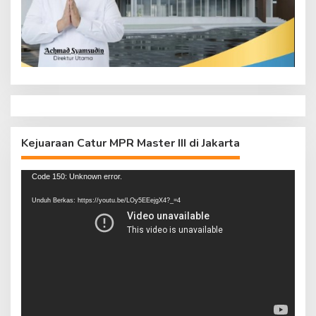
Kejuaraan Catur MPR Master III di Jakarta
Pemutar
Code 150: Unknown error.
Video
Unduh Berkas: https://youtu.be/LOy5EEejgX4?_=4